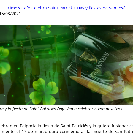
Ximo's Cafe Celebra Saint Patrick's Day y fiestas de San José
15/03/2021
e y la fiesta de Saint Patrick's Day. Ven a celebrarlo con nosotros.
elebran en Paiporta la fiesta de Saint Patrick's y la quiere fusionar 
almente el 17 de marzo para conmemorar la muerte de san Patrici