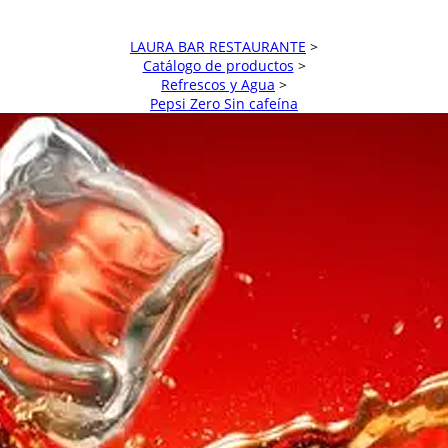
LAURA BAR RESTAURANTE
>
Catálogo de productos
>
Refrescos y Agua
>
Pepsi Zero Sin cafeína