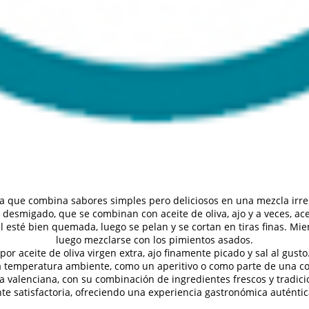
a que combina sabores simples pero deliciosos en una mezcla irresi
desmigado, que se combinan con aceite de oliva, ajo y a veces, ac
l esté bien quemada, luego se pelan y se cortan en tiras finas. Mien
luego mezclarse con los pimientos asados.
por aceite de oliva virgen extra, ajo finamente picado y sal al gust
o a temperatura ambiente, como un aperitivo o como parte de una co
rra valenciana, con su combinación de ingredientes frescos y tradic
te satisfactoria, ofreciendo una experiencia gastronómica auténtica