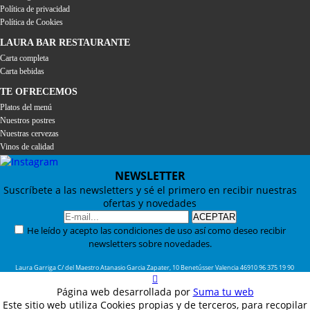
Política de privacidad
Política de Cookies
LAURA BAR RESTAURANTE
Carta completa
Carta bebidas
TE OFRECEMOS
Platos del menú
Nuestros postres
Nuestras cervezas
Vinos de calidad
NEWSLETTER
Suscríbete a las newsletters y sé el primero en recibir nuestras
ofertas y novedades
He leído y acepto las condiciones de uso así como deseo recibir
newsletters sobre novedades.
Laura Garriga
C/ del Maestro Atanasio Garcia Zapater, 10
Benetússer
Valencia
46910
96 375 19 90
Página web desarrollada por
Suma tu web
Este sitio web utiliza Cookies propias y de terceros, para recopilar